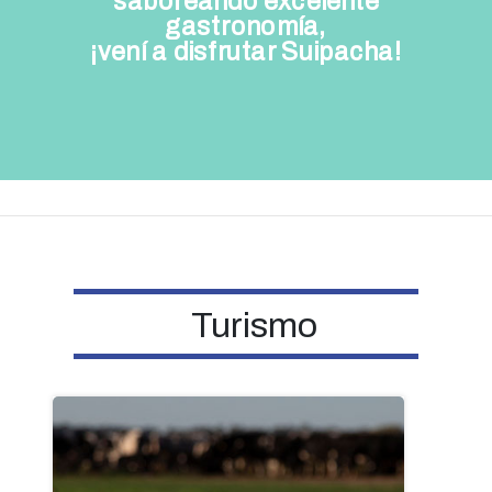
saboreando excelente
gastronomía,
¡vení a disfrutar Suipacha!
Turismo